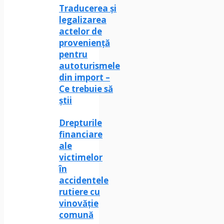
Traducerea și
legalizarea
actelor de
proveniență
pentru
autoturismele
din import –
Ce trebuie să
știi
Drepturile
financiare
ale
victimelor
în
accidentele
rutiere cu
vinovăție
comună