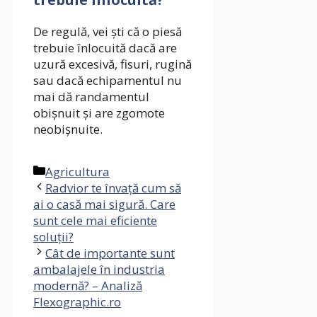
De regulă, vei ști că o piesă
trebuie înlocuită dacă are
uzură excesivă, fisuri, rugină
sau dacă echipamentul nu
mai dă randamentul
obișnuit și are zgomote
neobișnuite.
Categories
Agricultura
Radvior te învață cum să
ai o casă mai sigură. Care
sunt cele mai eficiente
soluții?
Cât de importante sunt
ambalajele în industria
modernă? – Analiză
Flexographic.ro