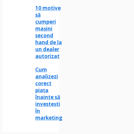
​10 motive
să
cumperi
mașini
second
hand de la
un dealer
autorizat
Cum
analizezi
corect
piața
înainte să
investești
în
marketing