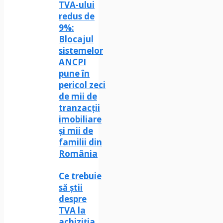
TVA-ului
redus de
9%:
Blocajul
sistemelor
ANCPI
pune în
pericol zeci
de mii de
tranzacții
imobiliare
și mii de
familii din
România
Ce trebuie
să știi
despre
TVA la
achiziția