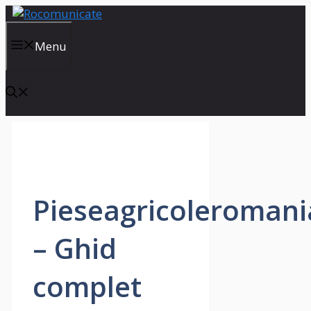
Skip
to
content
Menu
Pieseagricoleromani
– Ghid
complet