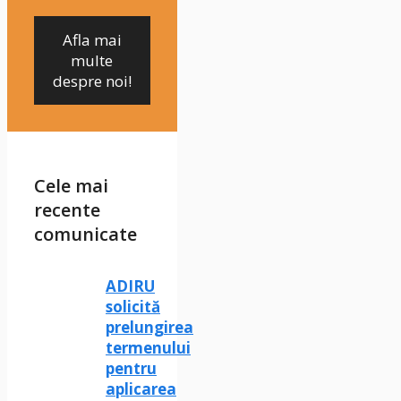
Afla mai
multe
despre noi!
Cele mai
recente
comunicate
ADIRU
solicită
prelungirea
termenului
pentru
aplicarea