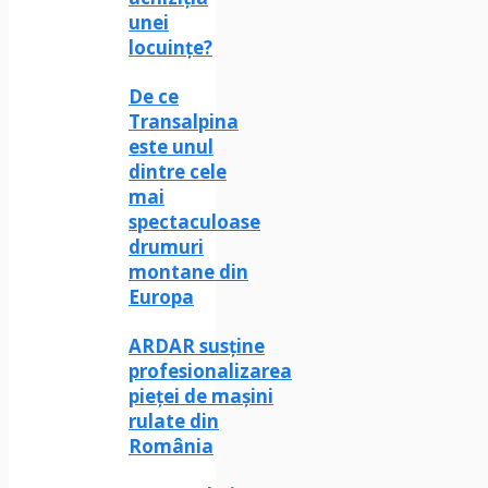
unei
locuințe?
De ce
Transalpina
este unul
dintre cele
mai
spectaculoase
drumuri
montane din
Europa
ARDAR susține
profesionalizarea
pieței de mașini
rulate din
România